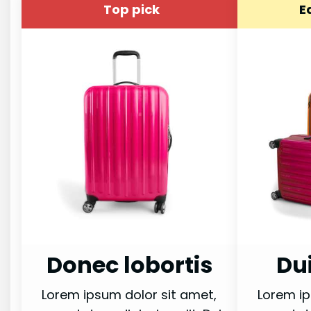
Top pick
E
Donec lobortis
Du
Lorem ipsum dolor sit amet,
Lorem ip