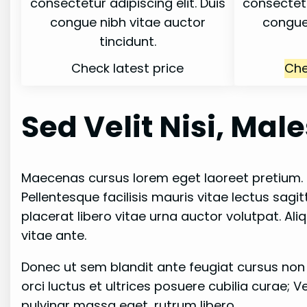
consectetur adipiscing elit. Duis
consectetu
congue nibh vitae auctor
congue
tincidunt.
Check latest price
Che
Sed Velit Nisi, Mal
Maecenas cursus lorem eget laoreet pretium. Se
Pellentesque facilisis mauris vitae lectus sagi
placerat libero vitae urna auctor volutpat. Ali
vitae ante.
Donec ut sem blandit ante feugiat cursus non 
orci luctus et ultrices posuere cubilia curae; 
pulvinar massa eget, rutrum libero.