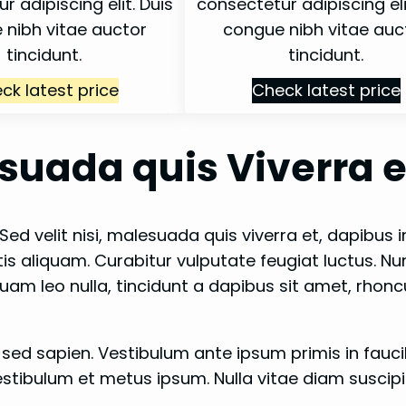
r adipiscing elit. Duis
consectetur adipiscing eli
 nibh vitae auctor
congue nibh vitae auc
tincidunt.
tincidunt.
ck latest price
Check latest price
esuada quis Viverra e
d velit nisi, malesuada quis viverra et, dapibus i
ttis aliquam. Curabitur vulputate feugiat luctus. Nu
quam leo nulla, tincidunt a dapibus sit amet, rhon
sed sapien. Vestibulum ante ipsum primis in fauc
Vestibulum et metus ipsum. Nulla vitae diam suscipi