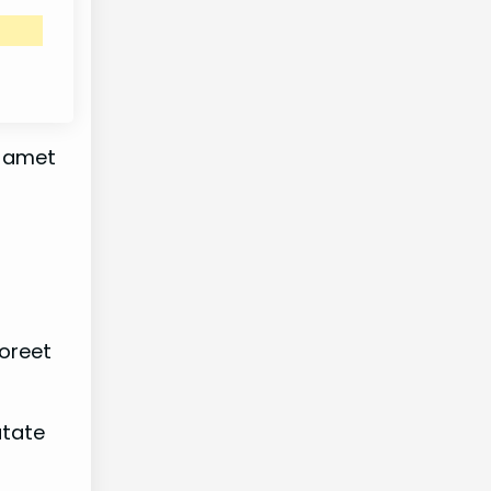
t amet
aoreet
utate