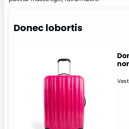
Donec lobortis
Don
non
Vest