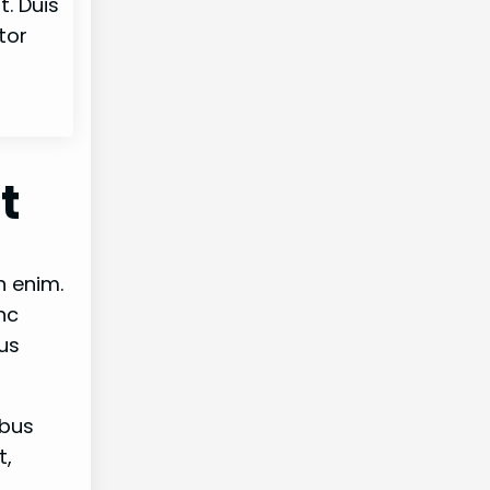
t. Duis
tor
t
n enim.
nc
cus
ibus
t,