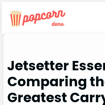
Skip
to
content
Jetsetter Esse
Comparing th
Greatest Car