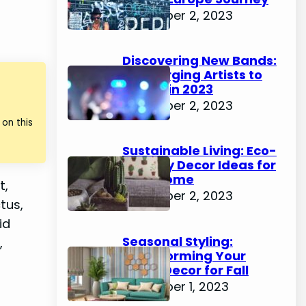
November 2, 2023
Discovering New Bands:
10 Emerging Artists to
Watch in 2023
November 2, 2023
on this
Sustainable Living: Eco-
Friendly Decor Ideas for
Your Home
t,
November 2, 2023
tus,
id
Seasonal Styling:
,
Transforming Your
Home Decor for Fall
November 1, 2023