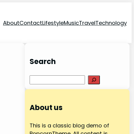
About
Contact
Lifestyle
Music
Travel
Technology
Search
S
e
a
r
About us
c
h
This is a classic blog demo of
PopcornTheme. All content is