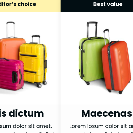
ditor’s choice
Best value
is dictum
Maecenas
sum dolor sit amet,
Lorem ipsum dolor sit 